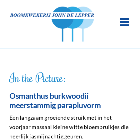
Ga
naar
inhoud
In the Picture:
Osmanthus burkwoodii
meerstammig parapluvorm
Een langzaam groeiende struik met in het
voorjaar massaal kleine witte bloempruikjes die
heerlijk jasmijnachtig geuren.